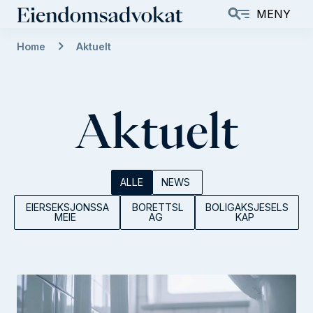
H
MENY
o
p
Home
Aktuelt
p
t
i
Aktuelt
l
h
o
v
ALLE
NEWS
e
EIERSEKSJONSSA
BORETTSL
BOLIGAKSJESELS
d
MEIE
AG
KAP
i
n
n
h
o