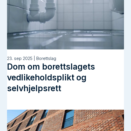
l
d
23. sep 2025 | Borettslag
Dom om borettslagets
vedlikeholdsplikt og
selvhjelpsrett