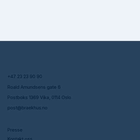
+47 23 23 90 90
Roald Amundsens gate 6
Postboks 1369 Vika, 0114 Oslo
post@braekhus.no
Presse
Kontakt oss