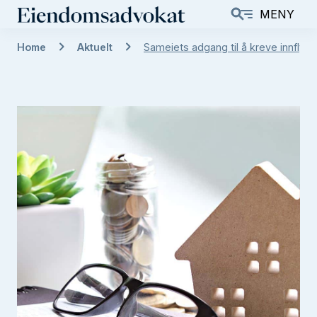
H
MENY
o
p
Home
Aktuelt
Sameiets adgang til å kreve innfly[...
p
t
i
l
h
o
v
e
d
i
n
n
h
o