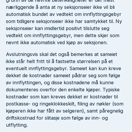
grunn av de nevnte betenkeligheter er det mest
nærliggende å anta at ny seksjonseier ikke vil bli
automatisk bundet av vedtekt om innflyttingsgebyr
som tidligere seksjonseier ikke har samtykket til. Ny
seksjonseier kan imidlertid positivt tilslutte seg
vedtekt om innflyttingsgebyr, men dette skjer som
nevnt ikke automatisk ved kjøp av seksjonen.
Avslutningsvis skal det også bemerkes at sameiet
ikke står helt fritt til å fastsette størrelsen på et
eventuelt innflyttingsgebyr. Sameiet kan kun kreve
dekket de kostnader sameiet pådrar seg som følge
av innflyttingen, og disse kostnadene må kunne
dokumenteres overfor den enkelte kjøper. Typiske
kostnader som kan kreves dekket er kostnader til
postkasse- og ringeklokkeskilt, filing av nøkler (som
kjøperen ikke har fått av selgeren), samt påregnelig
driftskostnad for slitasje som følge av inn- og
utflytting.