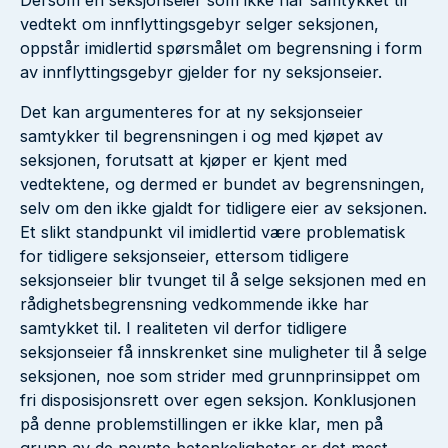
Dersom en seksjonseier som ikke har samtykket til
vedtekt om innflyttingsgebyr selger seksjonen,
oppstår imidlertid spørsmålet om begrensning i form
av innflyttingsgebyr gjelder for ny seksjonseier.
Det kan argumenteres for at ny seksjonseier
samtykker til begrensningen i og med kjøpet av
seksjonen, forutsatt at kjøper er kjent med
vedtektene, og dermed er bundet av begrensningen,
selv om den ikke gjaldt for tidligere eier av seksjonen.
Et slikt standpunkt vil imidlertid være problematisk
for tidligere seksjonseier, ettersom tidligere
seksjonseier blir tvunget til å selge seksjonen med en
rådighetsbegrensning vedkommende ikke har
samtykket til. I realiteten vil derfor tidligere
seksjonseier få innskrenket sine muligheter til å selge
seksjonen, noe som strider med grunnprinsippet om
fri disposisjonsrett over egen seksjon. Konklusjonen
på denne problemstillingen er ikke klar, men på