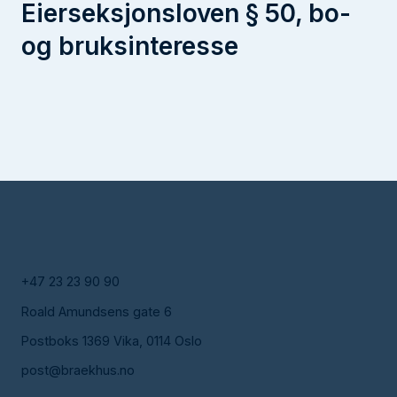
Eierseksjonsloven § 50, bo-
og bruksinteresse
+47 23 23 90 90
Roald Amundsens gate 6
Postboks 1369 Vika, 0114 Oslo
post@braekhus.no