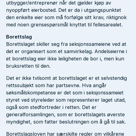
utbygger/entreprenør når det gjelder kjøp av
nyoppført eierbosted. Det er da i utgangspunktet
den enkelte eier som må forfølge sitt krav, riktignok
med noen grensespørsmål knyttet til fellesarealet.
Borettslag
Borettslaget skiller seg fra seksjonssameiene ved at
det er organisert som et samvirkelag. Andelseierne i
et borettslag eier ikke leiligheten de bor i, men kun
bruksretten til den.
Det er ikke tvilsomt at borettslaget er et selvstendig
rettssubjekt som har partsevne. Hva angår
søksmålskompetanse er det som i seksjonssameiet
styret ved styreleder som representerer laget utad,
også som stedfortreder i retten. Det er
generalforsamlingen, som er borettslagets øverste
myndighet, som fatter beslutningen om å gå til sak.
Borettslagsloven har særskilte regler om vilkårene