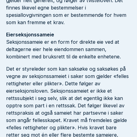
gjelder helt generelt, og følger av tvisteloven. Det
finnes likevel egne bestemmelser i
spesiallovgivningen som er bestemmende for hvem
som kan fremme et krav.
Eierseksjonssameie
Seksjonssameie er en form for direkte eie ved at
deltagerne eier hele eiendommen sammen,
kombinert med bruksrett til de enkelte enhetene.
Det er styreleder som kan saksøke og saksøkes på
vegne av seksjonssameiet i saker som gjelder «felles
rettigheter eller plikter». Dette følger av
eierseksjonsloven. Seksjonssameiet er ikke et
rettssubjekt i seg selv, slik at det egentlig ikke kan
opptre som part i en rettssak. Det følger likevel av
rettspraksis at også sameiet har partsevne i saker
som angår fellesskapet. Kravet må fremdeles gjelde
«felles rettigheter og plikter». Hvis kravet bare
retter seg mot én eller flere bestemte sameiere,