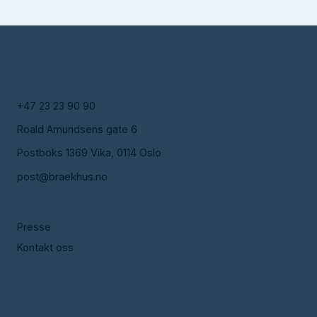
+47 23 23 90 90
Roald Amundsens gate 6
Postboks 1369 Vika, 0114 Oslo
post@braekhus.no
Presse
Kontakt oss