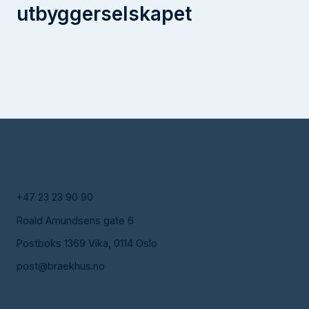
utbyggerselskapet
+47 23 23 90 90
Roald Amundsens gate 6
Postboks 1369 Vika, 0114 Oslo
post@braekhus.no