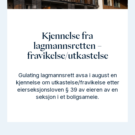
l
d
Kjennelse fra
lagmannsretten –
fravikelse/utkastelse
Gulating lagmannsrett avsa i august en
kjennelse om utkastelse/fravikelse etter
eierseksjonsloven § 39 av eieren av en
seksjon i et boligsameie.