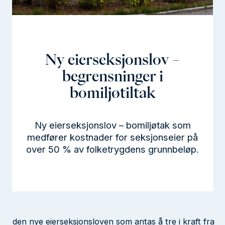
l
d
Ny eierseksjonslov –
begrensninger i
bomiljøtiltak
Ny eierseksjonslov – bomiljøtak som
medfører kostnader for seksjonseier på
over 50 % av folketrygdens grunnbeløp.
den nye eierseksjonsloven som antas å tre i kraft fra