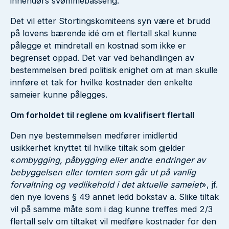
innendørs svømmebasseng.
Det vil etter Stortingskomiteens syn være et brudd
på lovens bærende idé om et flertall skal kunne
pålegge et mindretall en kostnad som ikke er
begrenset oppad. Det var ved behandlingen av
bestemmelsen bred politisk enighet om at man skulle
innføre et tak for hvilke kostnader den enkelte
sameier kunne pålegges.
Om forholdet til reglene om kvalifisert flertall
Den nye bestemmelsen medfører imidlertid
usikkerhet knyttet til hvilke tiltak som gjelder
«
ombygging, påbygging eller andre endringer av
bebyggelsen eller tomten som går ut på vanlig
forvaltning og vedlikehold i det aktuelle sameiet
», jf.
den nye lovens § 49 annet ledd bokstav a. Slike tiltak
vil på samme måte som i dag kunne treffes med 2/3
flertall selv om tiltaket vil medføre kostnader for den