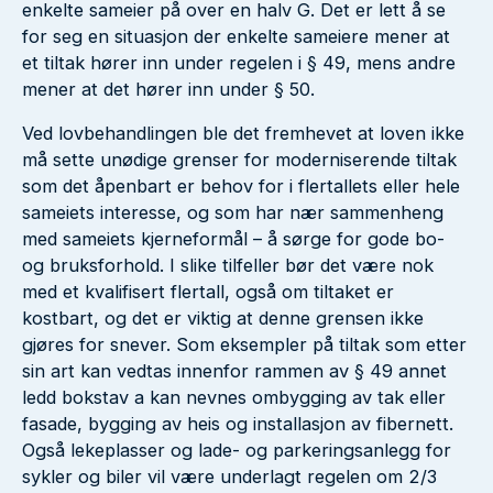
enkelte sameier på over en halv G. Det er lett å se
for seg en situasjon der enkelte sameiere mener at
et tiltak hører inn under regelen i § 49, mens andre
mener at det hører inn under § 50.
Ved lovbehandlingen ble det fremhevet at loven ikke
må sette unødige grenser for moderniserende tiltak
som det åpenbart er behov for i flertallets eller hele
sameiets interesse, og som har nær sammenheng
med sameiets kjerneformål – å sørge for gode bo-
og bruksforhold. I slike tilfeller bør det være nok
med et kvalifisert flertall, også om tiltaket er
kostbart, og det er viktig at denne grensen ikke
gjøres for snever. Som eksempler på tiltak som etter
sin art kan vedtas innenfor rammen av § 49 annet
ledd bokstav a kan nevnes ombygging av tak eller
fasade, bygging av heis og installasjon av fibernett.
Også lekeplasser og lade- og parkeringsanlegg for
sykler og biler vil være underlagt regelen om 2/3