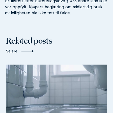
bruksrett etter burettslagslova § 4-5 andre ledd ikke
var oppfylt. Kjøpers begjæring om midlertidig bruk
av leiligheten ble ikke tatt til følge.
Related posts
Se alle