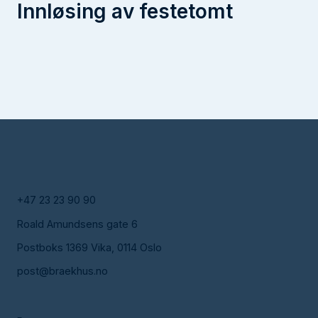
Innløsing av festetomt
+47 23 23 90 90
Roald Amundsens gate 6
Postboks 1369 Vika, 0114 Oslo
post@braekhus.no